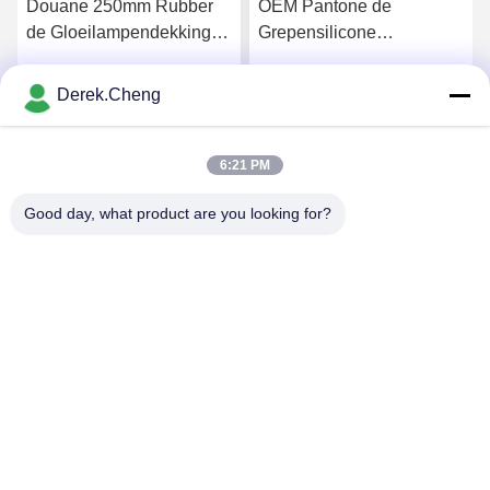
Douane 250mm Rubber
OEM Pantone de
de Gloeilampendekking
Grepensilicone
van het Lampekapsilicone
Rubbersleeving van het
Fietshandvat
Derek.Cheng
Krijg Beste Prijs
Krijg Beste Prijs
6:21 PM
Good day, what product are you looking for?
Xiamen Juguangli Import & Export Co., Ltd
derekcheng@jglsilicone.com
86-592-5536328
Vijfde verdieping, gebouw A, 388 Houkeng Houshe, Huli
District, Xiamen 361015 China.