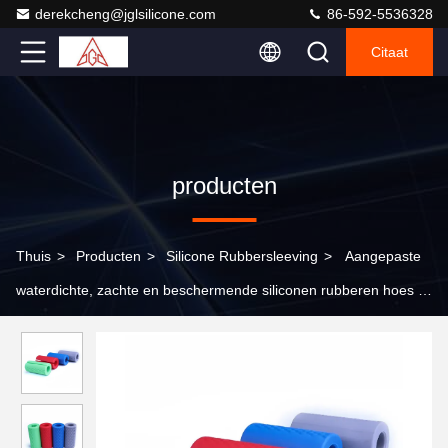
derekcheng@jglsilicone.com
86-592-5536328
Citaat
producten
Thuis
>
Producten
>
Silicone Rubbersleeving
>
Aangepaste
waterdichte, zachte en beschermende siliconen rubberen hoes in
meerdere maten en kleuren