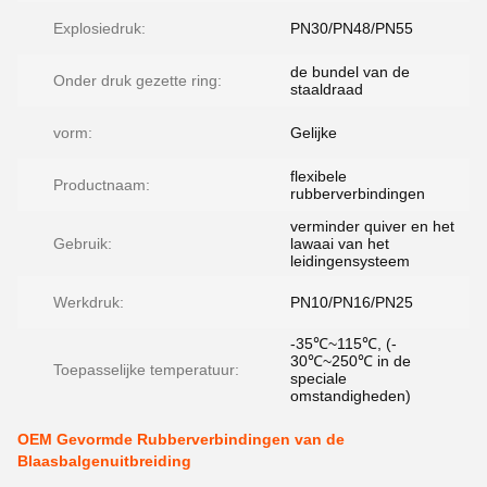
Explosiedruk:
PN30/PN48/PN55
de bundel van de
Onder druk gezette ring:
staaldraad
vorm:
Gelijke
flexibele
Productnaam:
rubberverbindingen
verminder quiver en het
Gebruik:
lawaai van het
leidingensysteem
Werkdruk:
PN10/PN16/PN25
-35℃~115℃, (-
30℃~250℃ in de
Toepasselijke temperatuur:
speciale
omstandigheden)
OEM Gevormde Rubberverbindingen van de
Blaasbalgenuitbreiding