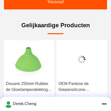
Verzend
Gelijkaardige Producten
Douane 250mm Rubber
OEM Pantone de
de Gloeilampendekking
Grepensilicone
van het Lampekapsilicone
Rubbersleeving van het
Fietshandvat
Derek.Cheng
Krijg Beste Prijs
Krijg Beste Prijs