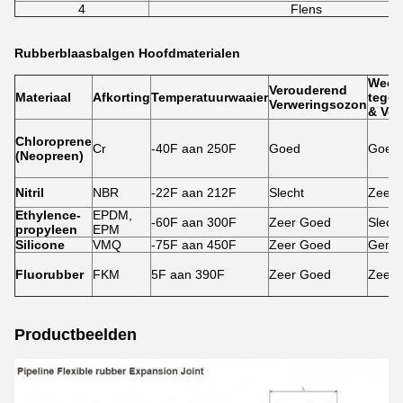
4
Flens
Rubberblaasbalgen Hoofdmaterialen
Weer
Verouderend
Materiaal
Afkorting
Temperatuurwaaier
tegen
Verweringsozon
& Vet
Chloroprene
Cr
-40F aan 250F
Goed
Goed
(Neopreen)
Nitril
NBR
-22F aan 212F
Slecht
Zeer 
Ethylence-
EPDM,
-60F aan 300F
Zeer Goed
Slecht
propyleen
EPM
Silicone
VMQ
-75F aan 450F
Zeer Goed
Gemid
Fluorubber
FKM
5F aan 390F
Zeer Goed
Zeer 
Productbeelden