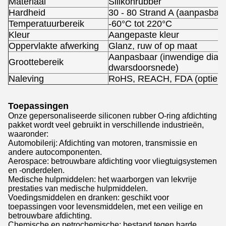
Materiaal
Silikonrubber
Hardheid
30 - 80 Strand A (aanpasbaar
Temperatuurbereik
-60°C tot 220°C
Kleur
Aangepaste kleur
Oppervlakte afwerking
Glanz, ruw of op maat
Aanpasbaar (inwendige diame
Groottebereik
dwarsdoorsnede)
Naleving
RoHS, REACH, FDA (optie vo
Toepassingen
Onze gepersonaliseerde siliconen rubber O-ring afdichting
pakket wordt veel gebruikt in verschillende industrieën,
waaronder:
Automobilerij: Afdichting van motoren, transmissie en
andere autocomponenten.
Aerospace: betrouwbare afdichting voor vliegtuigsystemen
en -onderdelen.
Medische hulpmiddelen: het waarborgen van lekvrije
prestaties van medische hulpmiddelen.
Voedingsmiddelen en dranken: geschikt voor
toepassingen voor levensmiddelen, met een veilige en
betrouwbare afdichting.
Chemische en petrochemische: bestand tegen harde