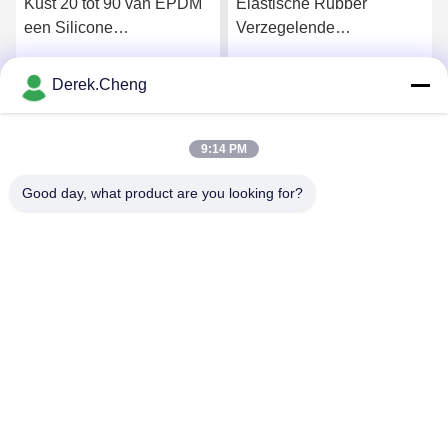
Kust 20 tot 90 van EPDM
Elastische Rubber
een Silicone
Verzegelende
Rubberdichtingsring
Dichtingsringen van de
compressie de Vormende
Derek.Cheng
Krijg Beste Prijs
Krijg Beste Prijs
Douane
9:14 PM
Good day, what product are you looking for?
Xiamen Juguangli Import & Export Co., Ltd
derekcheng@jglsilicone.com
86-592-5536328
Vijfde verdieping, gebouw A, 388 Houkeng Houshe, Huli
District, Xiamen 361015 China.