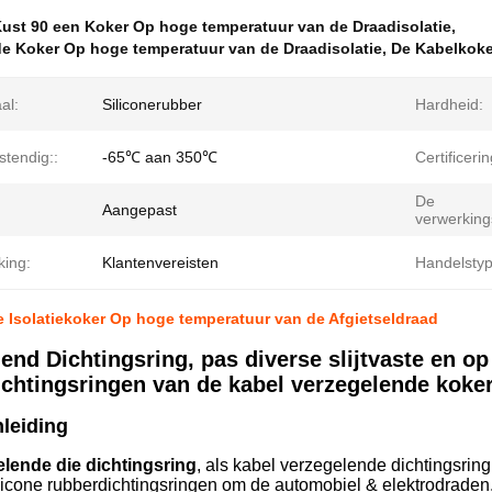
ust 90 een Koker Op hoge temperatuur van de Draadisolatie
,
e Koker Op hoge temperatuur van de Draadisolatie
,
De Kabelkoke
al:
Siliconerubber
Hardheid:
stendig::
-65℃ aan 350℃
Certificerin
De
Aangepast
verwerking
king:
Klantenvereisten
Handelstyp
de Isolatiekoker Op hoge temperatuur van de Afgietseldraad
end Dichtingsring, pas diverse slijtvaste en 
chtingsringen van de kabel verzegelende koke
leiding
lende die dichtingsring
, als kabel verzegelende dichtingsring
licone rubberdichtingsringen om de automobiel & elektrodraden,