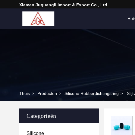
Xiamen Juguangli Import & Export Co., Ltd
Hui
Thuis
>
Producten
>
Silicone Rubberdichtingsring
>
Slij
Categorieën
Silicone