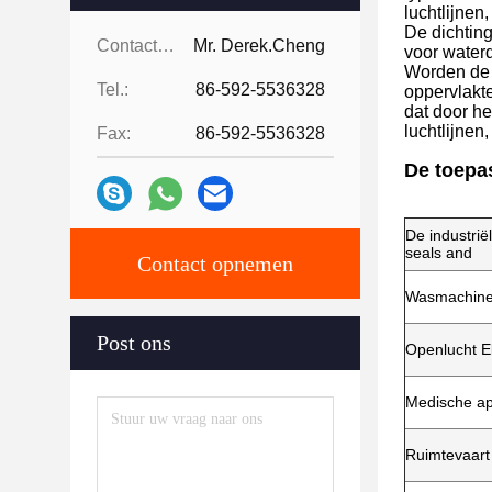
luchtlijnen
De dichtin
Contactpersonen:
Mr. Derek.Cheng
voor waterd
Worden de 
Tel.:
86-592-5536328
oppervlakt
dat door he
luchtlijnen
Fax:
86-592-5536328
De toepa
De industri
seals and
Contact opnemen
Wasmachines
Post ons
Openlucht El
Medische ap
Ruimtevaart 