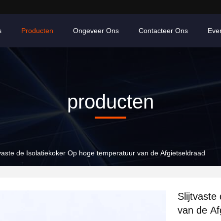
s
Producten
Ongeveer Ons
Contacteer Ons
Eve
producten
tvaste de Isolatiekoker Op hoge temperatuur van de Afgietseldraad
Slijtvast
van de Af