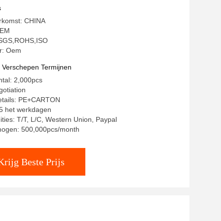
s
erkomst: CHINA
OEM
g: SGS,ROHS,ISO
r: Oem
t Verschepen Termijnen
ntal: 2,000pcs
gotiation
etails: PE+CARTON
15 het werkdagen
ities: T/T, L/C, Western Union, Paypal
mogen: 500,000pcs/month
Krijg Beste Prijs