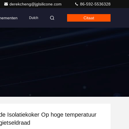
derekcheng@jglsilicone.com
86-592-5536328
nementen
Citaat
Dutch
e de Isolatiekoker Op hoge temperatuur
gietseldraad