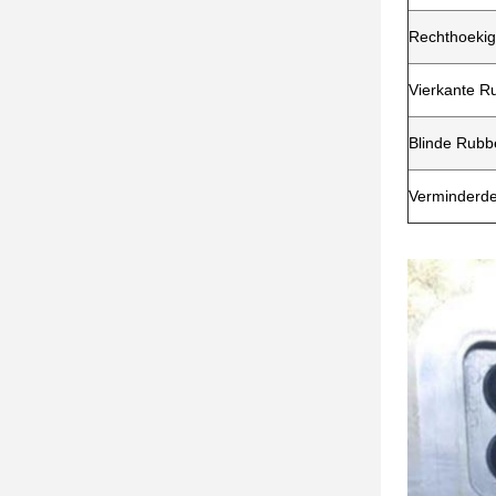
Rechthoekig
Vierkante R
Blinde Rubbe
Verminderde