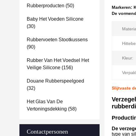
Rubberproducten
(50)
Markeren:
K
De vormend
Baby Het Voeden Silicone
(30)
Materia
Rubbervoeten Stootkussens
Hittebe
(90)
Kleur:
Rubber Van Het Voedsel Het
Veilige Silicone
(156)
Verpak
Douane Rubberspeelgoed
(32)
Slijtvaste 
Verzegel
Het Glas Van De
rubberdi
Vertoningsdekking
(58)
Productin
De verzege
Contactpersonen
type van si