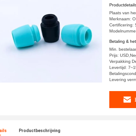
Productdetail
Plaats van h
Merknaam: 
Certificerin
Modelnumme
Betaling & he
Min. bestelaa
Prijs: USD,Ne
Verpakking D
Levertijd: 7~
Betalingscond
Levering ver
ails
Productbeschrijving