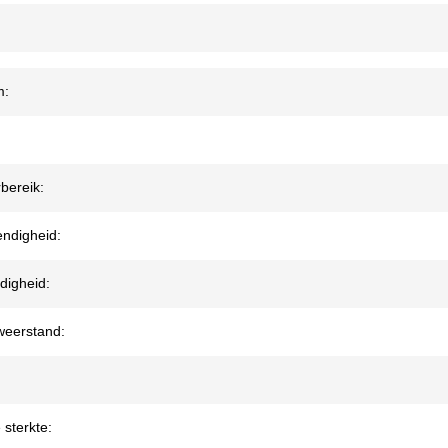
m:
bereik:
endigheid:
digheid:
eerstand:
 sterkte: