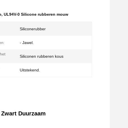
e
,
UL94V-0 Silicone rubberen mouw
Siliconerubber
en:
- Jawel.
het
Siliconen rubberen kous
e
Uitstekend.
e Zwart Duurzaam