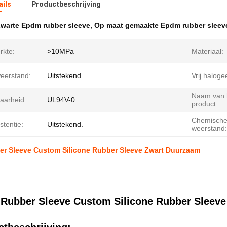
ails
Productbeschrijving
warte Epdm rubber sleeve
,
Op maat gemaakte Epdm rubber sleev
rkte:
>10MPa
Materiaal:
eerstand:
Uitstekend.
Vrij haloge
Naam van 
aarheid:
UL94V-0
product:
Chemisch
stentie:
Uitstekend.
weerstand:
r Sleeve Custom Silicone Rubber Sleeve Zwart Duurzaam
Rubber Sleeve Custom Silicone Rubber Sleev