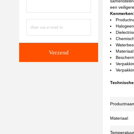
samenstelli
een veiliger
Kenmerken
Productna
Halogeenv
Dielectri
Chemisch
Waterbest
Materiaal
Verzend
Bescherm
Verpakkin
Verpakkin
Technische
Productnaa
Materiaal:
Temperatuur