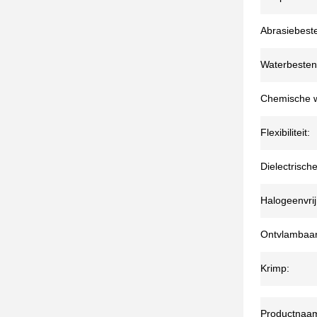
Abrasiebest
Waterbesten
Chemische w
Flexibiliteit:
Dielectrische
Halogeenvrij
Ontvlambaar
Krimp:
Productnaa