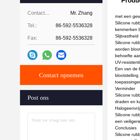
Produc
Contactpersonen:
Mr. Zhang
met een gew
Silicone rub
Tel.:
86-592-5536328
kenmerken bi
Slijtvastheid
Fax:
86-592-5536328
Silicone rub
worden bloot
behoefte aa
UV-resistent
Een van de b
Contact opnemen
blootstellin
toepassinge
Verminder
Silicone rub
Post ons
draden en ka
Halogeenvrij
Silicone rub
een veiliger
Conclusies
Silicone rub