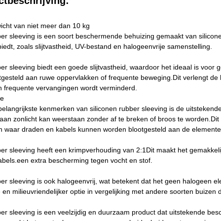
tbeschrijving:
icht van niet meer dan 10 kg
ber sleeving is een soort beschermende behuizing gemaakt van silicone
edt, zoals slijtvastheid, UV-bestand en halogeenvrije samenstelling.
ber sleeving biedt een goede slijtvastheid, waardoor het ideaal is voo
gesteld aan ruwe oppervlakken of frequente beweging.Dit verlengt de
n frequente vervangingen wordt verminderd.
ie
elangrijkste kenmerken van siliconen rubber sleeving is de uitstekend
g aan zonlicht kan weerstaan zonder af te breken of broos te worden.Di
n waar draden en kabels kunnen worden blootgesteld aan de elemente
ber sleeving heeft een krimpverhouding van 2:1Dit maakt het gemakkeli
bels.een extra bescherming tegen vocht en stof.
ber sleeving is ook halogeenvrij, wat betekent dat het geen halogeen el
e en milieuvriendelijker optie in vergelijking met andere soorten buizen 
ber sleeving is een veelzijdig en duurzaam product dat uitstekende be