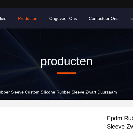
uis
Producten
Ongeveer Ons
Contacteer Ons
E
producten
bber Sleeve Custom Silicone Rubber Sleeve Zwart Duurzaam
Epdm Rub
Sleeve Z