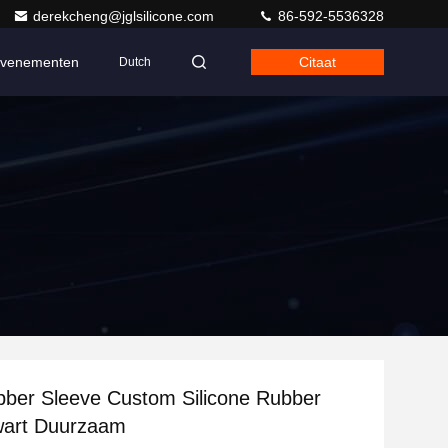
derekcheng@jglsilicone.com
86-592-5536328
venementen
Citaat
Dutch
ber Sleeve Custom Silicone Rubber
wart Duurzaam