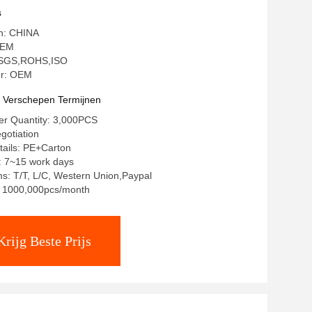
s
in: CHINA
OEM
g: SGS,ROHS,ISO
r: OEM
t Verschepen Termijnen
r Quantity: 3,000PCS
gotiation
tails: PE+Carton
: 7~15 work days
s: T/T, L/C, Western Union,Paypal
y: 1000,000pcs/month
Krijg Beste Prijs