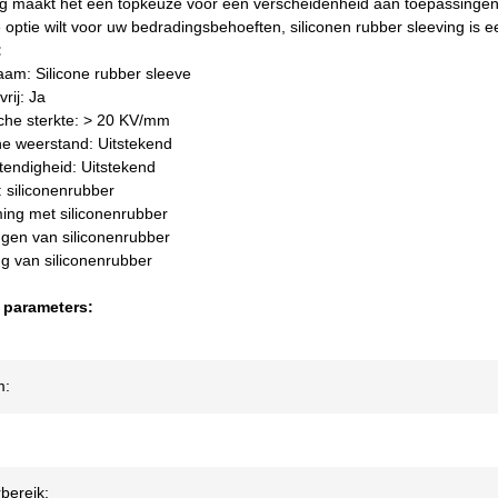
ng maakt het een topkeuze voor een verscheidenheid aan toepassingen
e optie wilt voor uw bedradingsbehoeften, siliconen rubber sleeving is 
:
am: Silicone rubber sleeve
rij: Ja
sche sterkte: > 20 KV/mm
e weerstand: Uitstekend
endigheid: Uitstekend
: siliconenrubber
ing met siliconenrubber
gen van siliconenrubber
g van siliconenrubber
 parameters:
m:
bereik: