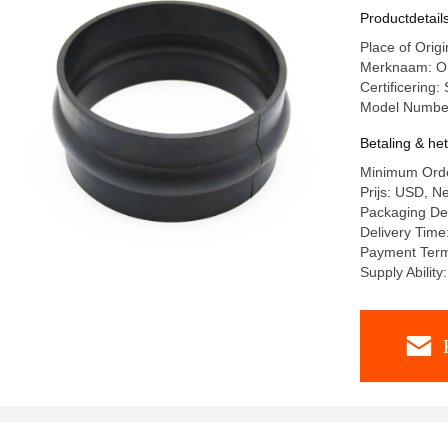
Productdetail
Place of Orig
Merknaam: 
Certificerin
Model Numbe
Betaling & he
Minimum Orde
Prijs: USD, Ne
Packaging De
Delivery Time
Payment Term
Supply Abilit