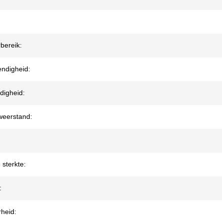
bereik:
endigheid:
digheid:
eerstand:
 sterkte:
:
heid: