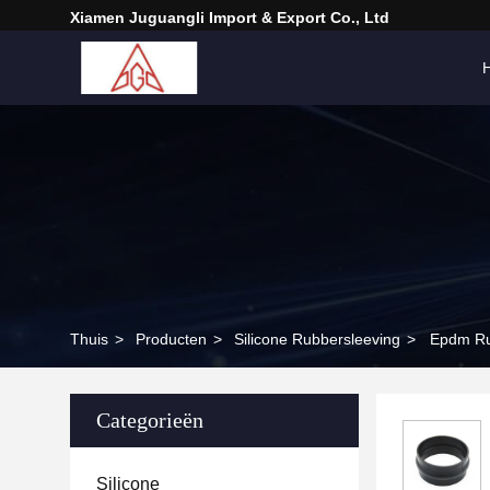
Xiamen Juguangli Import & Export Co., Ltd
H
Thuis
>
Producten
>
Silicone Rubbersleeving
>
Epdm Ru
Categorieën
Silicone