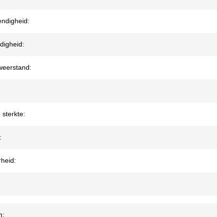
endigheid:
digheid:
eerstand:
 sterkte:
:
heid:
m: