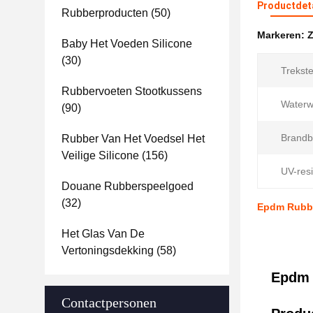
Productdet
Rubberproducten
(50)
Markeren:
Z
Baby Het Voeden Silicone
(30)
Trekste
Rubbervoeten Stootkussens
Waterw
(90)
Brandb
Rubber Van Het Voedsel Het
Veilige Silicone
(156)
UV-resi
Douane Rubberspeelgoed
(32)
Epdm Rubbe
Het Glas Van De
Vertoningsdekking
(58)
Epdm 
Contactpersonen