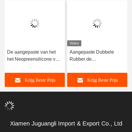
Video
De aangepaste van het
Aangepaste Dubbele
het Neopreensilicone van
Rubber de
FDA Vlakke Rubbero-
Lippenverbinding van het
ringen
Lippenfkm Silicone
Krijg Beste Prijs
Krijg Beste Prijs
Xiamen Juguangli Import & Export Co., Ltd