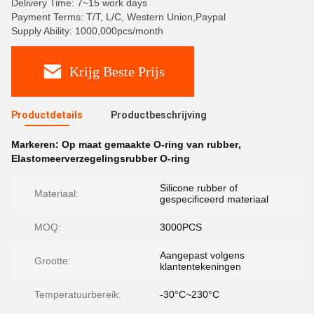
Delivery Time: 7~15 work days
Payment Terms: T/T, L/C, Western Union,Paypal
Supply Ability: 1000,000pcs/month
Krijg Beste Prijs
Productdetails
Productbeschrijving
Markeren:
Op maat gemaakte O-ring van rubber
,
Elastomeerverzegelingsrubber O-ring
Silicone rubber of
Materiaal:
gespecificeerd materiaal
MOQ:
3000PCS
Aangepast volgens
Grootte:
klantentekeningen
Temperatuurbereik:
-30°C~230°C