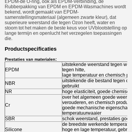
EPDM-de O-ring, ook als EPDM-Verbinding, de
Rubberpakking van EPDM en EPDM-Wasmachines wordt
bekend, wordt gemaakt van EPDM-
samenstellingsmateriaal (algemeen zwarte kleur), dat
superieure weerstand die tegen Ozon heeft, water en
stoom tot het maken de beste keus voor UVblootstelling op
lange termijn en openlucht het verzegelen toepassingen
die.
Productspecificaties
Prestaties van materialen:
uitstekende weerstand tegen wee
EPDM
tegen hitte,
lage temperatuur en chemisch pr
uitstekende die bestand tegen oli
NBR
gebruikt
NR
hoge elasticiteit, goede chemisch
over het algemeen goede weersta
verouderen, en chemisch product
Cr
goede mechanische eigenschapp
temperatuurwaaier
SBR
schok weerstand, prestaties goed
de breedste werkende temperatuur
Silicone
hoge en lage temperatuur, gebrui