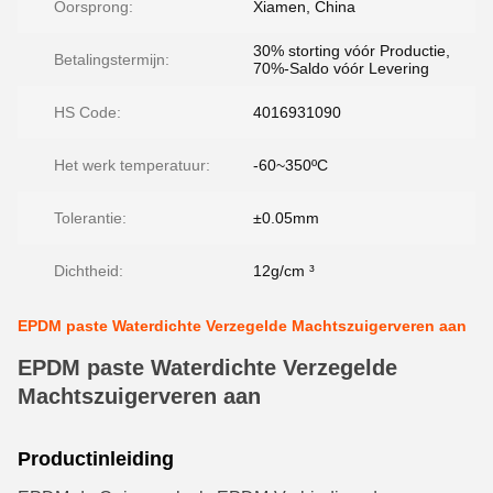
Oorsprong:
Xiamen, China
30% storting vóór Productie,
Betalingstermijn:
70%-Saldo vóór Levering
HS Code:
4016931090
Het werk temperatuur:
-60~350ºC
Tolerantie:
±0.05mm
Dichtheid:
12g/cm ³
EPDM paste Waterdichte Verzegelde Machtszuigerveren aan
EPDM paste Waterdichte Verzegelde
Machtszuigerveren aan
Productinleiding