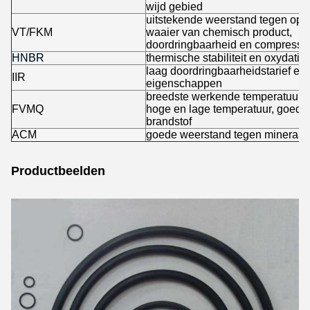
wijd gebied
uitstekende weerstand tegen op 
VT/FKM
waaier van chemisch product,
doordringbaarheid en compressie 
HNBR
thermische stabiliteit en oxydati
laag doordringbaarheidstarief en
IIR
eigenschappen
breedste werkende temperatuurwaa
FVMQ
hoge en lage temperatuur, goede
brandstof
ACM
goede weerstand tegen mineraal a
Productbeelden