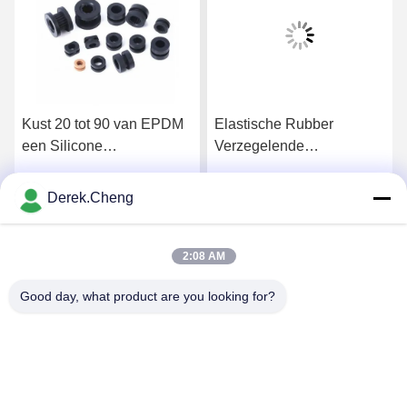
Kust 20 tot 90 van EPDM
Elastische Rubber
een Silicone
Verzegelende
Rubberdichtingsring
Dichtingsringen van de
compressie de Vormende
Derek.Cheng
Krijg Beste Prijs
Krijg Beste Prijs
Douane
2:08 AM
Good day, what product are you looking for?
Xiamen Juguangli Import & Export Co., Ltd
derekcheng@jglsilicone.com