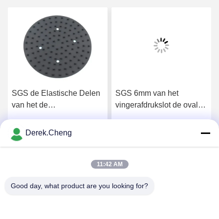
SGS de Elastische Delen
SGS 6mm van het
van het de
vingerafdrukslot de ovale
Douanesilicone van de
Pakking van het
Douchepijp
Douanesilicone
Derek.Cheng
Krijg Beste Prijs
Krijg Beste Prijs
11:42 AM
Good day, what product are you looking for?
Xiamen Juguangli Import & Export Co., Ltd