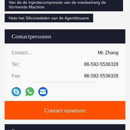
Van de de Injectiecompressie van de voedselrang de
Vormende Machine
Hete het Siliconedelen van de Agentdouane
Contactpersonen
Contactpersonen:
Mr. Zhang
Tel.:
86-592-5536328
Fax:
86-592-5536328
Contact opnemen