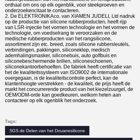
onthaal om ons op elk ogenblik, voor steekproeven en
onderzoekencitaat te contacteren.
2. De ELEKTRONIKAco. van XIAMEN JUDELI, Ltd nadruk
op de productie van silicone rubberproducten, heeft rijp
van LSR-injectie het vormen technologie en het vormen de
technologie, om voedselrang te veroorzaken en de
medische rubberproducten van het rangsilicone,
assortiment zijn etc. breed, zoals silicone rubbersleutels,
verbindingen, pakkingen, siliconeklep, medisch
ademhalingsmasker, siliconebuis, auto golfbuis en
siliconebeschermende brillen, siliconeschoenen,
siliconekantoorbehoeften. De fabriek heeft certificatie van
het de kwaliteitssysteem van ISO9002 de internationale
overgegaan, is de kwaliteitscontrole perfect, kan de
klantenhoogte verstrekken - de kwaliteit, de prijs heeft de
markt het concurrerende product van het kiezelzuurgel, de
OEM/ODM-orde kan goedkeuren, welkom heten aan
contacteer op elk ogenblik het onderzoek.
Tags:
SGS de Delen van het Douanesilicone