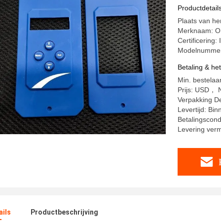
Productdetail
Plaats van h
Merknaam: 
Certificering:
Modelnumme
Betaling & he
Min. bestelaa
Prijs: USD， N
Verpakking De
Levertijd: Bi
Betalingscond
Levering ver
ails
Productbeschrijving