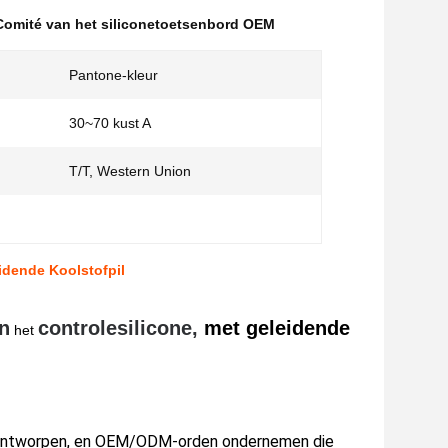
Comité van het siliconetoetsenbord OEM
Pantone-kleur
30~70 kust A
T/T, Western Union
idende Koolstofpil
an
controlesilicone,
met geleidende
het
 ontworpen, en OEM/ODM-orden ondernemen die