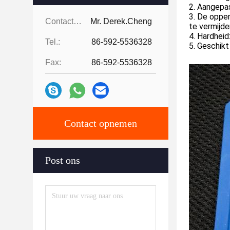
2. 
Aangepa
3. 
De opper
Contactpersonen:
Mr. Derek.Cheng
te vermijde
4. 
Hardheid
Tel.:
86-592-5536328
5. 
Geschikt 
Fax:
86-592-5536328
Contact opnemen
Post ons