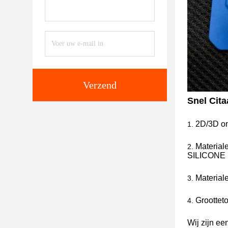
Verzend
Snel Cita
2D/3D on
1.
Material
2.
SILICONE
Material
3.
Groottet
4.
Wij zijn ee