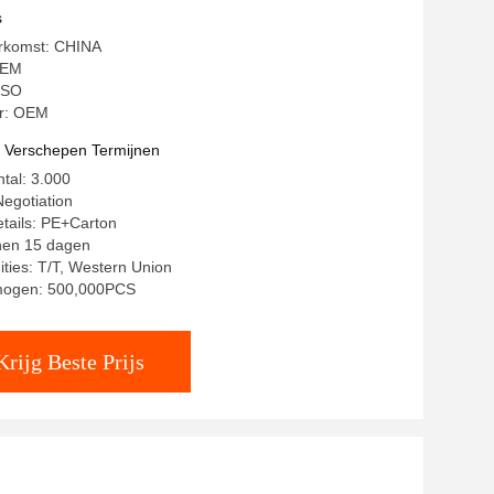
s
erkomst: CHINA
OEM
 ISO
r: OEM
t Verschepen Termijnen
ntal: 3.000
egotiation
tails: PE+Carton
nnen 15 dagen
ities: T/T, Western Union
mogen: 500,000PCS
Krijg Beste Prijs