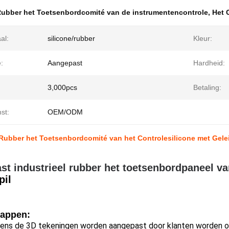
ubber het Toetsenbordcomité van de instrumentencontrole
,
Het 
al:
silicone/rubber
Kleur:
:
Aangepast
Hardheid:
3,000pcs
Betaling:
st:
OEM/ODM
 Rubber het Toetsenbordcomité van het Controlesilicone met Gele
t industrieel rubber het toetsenbordpaneel v
pil
appen:
gens de 3D tekeningen worden aangepast door klanten worden