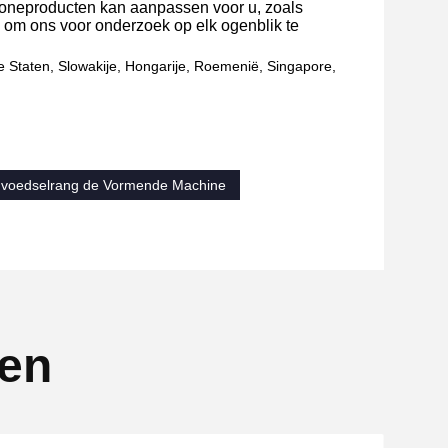
iconeproducten kan aanpassen voor u, zoals
l om ons voor onderzoek op elk ogenblik te
gde Staten, Slowakije, Hongarije, Roemenië, Singapore,
e voedselrang de Vormende Machine
ten