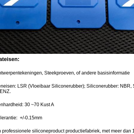
ateisen:
twerpentekeningen, Steekproeven, of andere basisinformatie
eneisen: LSR (Vloeibaar Siliconerubber); Siliconerubber: N
 ENZ.
enhardheid: 30 ~70 Kust A
olerantie: +/-0.15mm
n professionele siliconeproduct productiefabriek, met meer dan 1