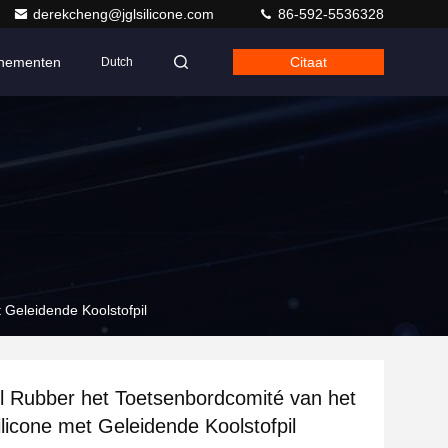
derekcheng@jglsilicone.com
86-592-5536328
nementen
Citaat
Dutch
 Geleidende Koolstofpil
el Rubber het Toetsenbordcomité van het
ilicone met Geleidende Koolstofpil