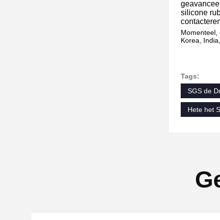
geavanceer
silicone ru
contacteren
Momenteel, o
Korea, India,
Tags:
SGS de De
Hete het 
Ge