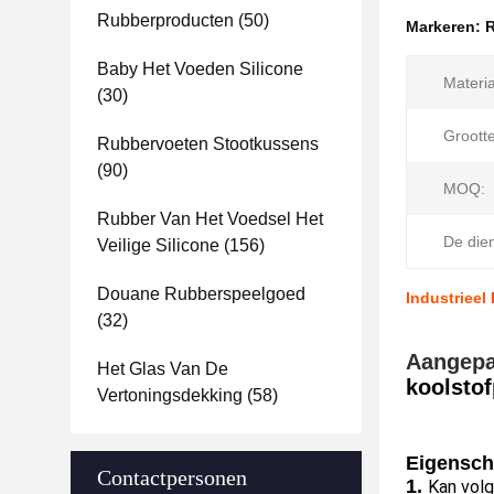
Rubberproducten
(50)
Markeren:
R
Baby Het Voeden Silicone
Materia
(30)
Grootte
Rubbervoeten Stootkussens
(90)
MOQ:
Rubber Van Het Voedsel Het
De dien
Veilige Silicone
(156)
Douane Rubberspeelgoed
Industrieel
(32)
Aangepas
Het Glas Van De
koolstof
Vertoningsdekking
(58)
Eigensch
Contactpersonen
1.
Kan vol