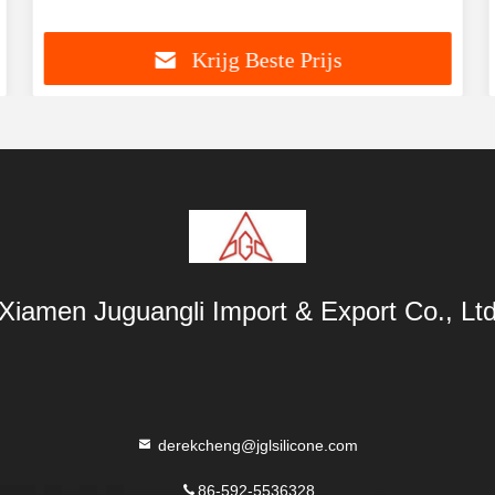
Krijg Beste Prijs
Xiamen Juguangli Import & Export Co., Lt
derekcheng@jglsilicone.com
86-592-5536328