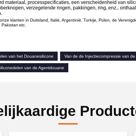
d materiaal, processpecificaties, een verscheidenheid van sil
bberknopen, verzegelende ringen, pakkingen, ring, enz., onthaa
.
nze klanten in Duitsland, Italië, Argentinië, Turkije, Polen, de Vereni
 Pakistan etc.
len van het Douanesilicone
Van de de Injectiecompressie van d
Siliconedelen van de Agentdouane
lijkaardige Produc