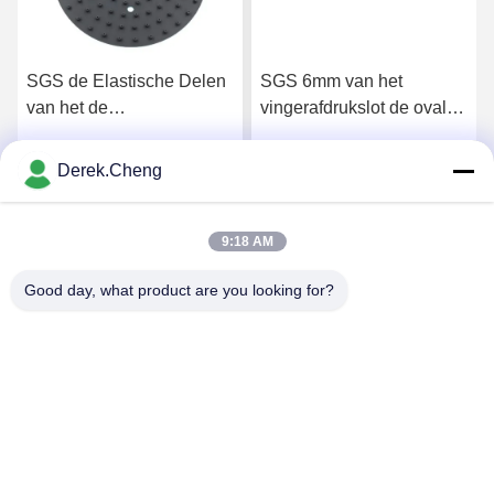
SGS de Elastische Delen
SGS 6mm van het
van het de
vingerafdrukslot de ovale
Douanesilicone van de
Pakking van het
Douchepijp
Douanesilicone
Derek.Cheng
Krijg Beste Prijs
Krijg Beste Prijs
9:18 AM
Good day, what product are you looking for?
Xiamen Juguangli Import & Export Co., Ltd
derekcheng@jglsilicone.com
86-592-5536328
Vijfde verdieping, gebouw A, 388 Houkeng Houshe, Huli