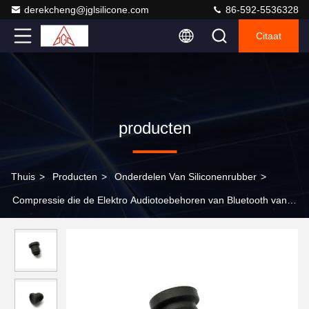
derekcheng@jglsilicone.com
86-592-5536328
Citaat
producten
Thuis
>
Producten
>
Onderdelen Van Siliconenrubber
>
Compressie die de Elektro Audiotoebehoren van Bluetooth van
het Isolatiesilicone vormen