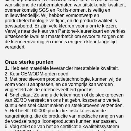
van silicone de rubbermaterialen van uitstekende kwaliteit,
overeenkomstig SGS en RoHs-normen, is veilig en
milieuvriendelijk. Wij hebben vormontwerp en
productietechnologie verfijnd, en de productkwaliteit is
gewaarborgd. Er zijn vele kleuren voor u om te kiezen.
Verwijs naar de kleur van Pantone-kleurenkaart en verkies
uitstekende kwaliteit masterbatch om ervoor te zorgen dat
de kleur eenvormig en mooi is en geen kleur lange tijd
verandert.
Onze sterke punten
1.
Heb een materiële leverancier met stabiele kwaliteit.
2. Keur OEM/ODM-orden goed.
3. Met precisievorm productietechnologie, kunnen wij de
vorm voor u aanpassen, en de vormprijs kan worden
vrijgesteld als de ordehoeveelheid groot is
4. Snel citaat: Zolang u de tekeningen of de steekproeven
van 2D/3D verstrekt en ons het gebruiksscenario vertelt,
kunt u een snel citaat maken en steekproeven verzenden.
5. Het heeft 100.000 productie-installaties van de
rangreiniging, die de productie van medische rang en van
de voedselrang siliconeproducten kunnen aanpassen.
6. Volg strikt de van het de certificatie kwaliteitssysteem