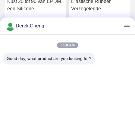
Kust 20 tot 90 van EPDM
Elastische Rubber
een Silicone
Verzegelende
Rubberdichtingsring
Dichtingsringen van de
compressie de Vormende
Derek.Cheng
Krijg Beste Prijs
Krijg Beste Prijs
Douane
6:18 AM
Good day, what product are you looking for?
Xiamen Juguangli Import & Export Co., Ltd
derekcheng@jglsilicone.com
86-592-5536328
Vijfde verdieping, gebouw A, 388 Houkeng Houshe, Huli
District, Xiamen 361015 China.