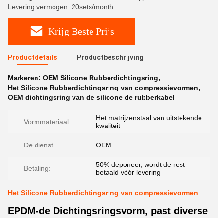
Levering vermogen: 20sets/month
Krijg Beste Prijs
Productdetails
Productbeschrijving
Markeren:
OEM Silicone Rubberdichtingsring
,
Het Silicone Rubberdichtingsring van compressievormen
,
OEM dichtingsring van de silicone de rubberkabel
Het matrijzenstaal van uitstekende
Vormmateriaal:
kwaliteit
De dienst:
OEM
50% deponeer, wordt de rest
Betaling:
betaald vóór levering
Het Silicone Rubberdichtingsring van compressievormen
EPDM-de Dichtingsringsvorm, past diverse