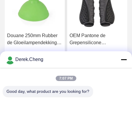
Douane 250mm Rubber
OEM Pantone de
de Gloeilampendekking
Grepensilicone
van het Lampekapsilicone
Rubbersleeving van het
Fietshandvat
Derek.Cheng
Krijg Beste Prijs
Krijg Beste Prijs
7:07 PM
Good day, what product are you looking for?
Xiamen Juguangli Import & Export Co., Ltd
derekcheng@jglsilicone.com
86-592-5536328