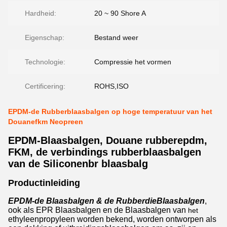
Hardheid:
20 ~ 90 Shore A
Eigenschap:
Bestand weer
Technologie:
Compressie het vormen
Certificering:
ROHS,ISO
EPDM-de Rubberblaasbalgen op hoge temperatuur van het
Douanefkm Neopreen
EPDM-Blaasbalgen, Douane rubberepdm,
FKM, de verbindings rubberblaasbalgen
van de Siliconenbr blaasbalg
Productinleiding
EPDM-de Blaasbalgen & de RubberdieBlaasbalgen
,
ook als EPR Blaasbalgen en de Blaasbalgen van
het
ethyleenpropyleen worden bekend, worden ontworpen als