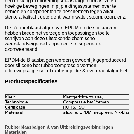
een dekking of uitbreidingsblaasbalgen om as, zij en
hoekige bewegingen in pijpleidingssystemen over te
nemen en componenten te beschermen tegen alkali,
sterke alkalisch, detergent, warm water, stoom, ozon, enz.
De Rubberblaasbalgen van EPDM en de stoflaarzen
hebben brede het verzegelen toepassingen toe te
schrijven aan deze uitstekende chemische
weerstandseigenschappen en zijn superieure
ozonweerstand.
EPDM-de Blaasbalgen worden gewoonlijk geproduceerd
door silicone het rubbercompressie vormen,
uitdrijvingsafgietsel of rubberinjectie & overdrachtafgietsel.
Productspecificaties
Kleur
Klantgerichte zwarte,
Technologie
Compressie het Vormen
Certificatie
ROHS, ISO
Materiaal
silicone, EPDM, neopreen, NR-blaas
Rubberblaasbalgen & van Uitbreidingsverbindingen
Materialen