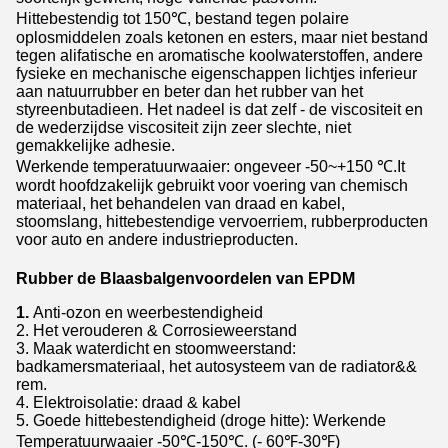
Hittebestendig tot 150℃, bestand tegen polaire
oplosmiddelen zoals ketonen en esters, maar niet bestand
tegen alifatische en aromatische koolwaterstoffen, andere
fysieke en mechanische eigenschappen lichtjes inferieur
aan natuurrubber en beter dan het rubber van het
styreenbutadieen. Het nadeel is dat zelf - de viscositeit en
de wederzijdse viscositeit zijn zeer slechte, niet
gemakkelijke adhesie.
Werkende temperatuurwaaier: ongeveer -50~+150 ℃.It
wordt hoofdzakelijk gebruikt voor voering van chemisch
materiaal, het behandelen van draad en kabel,
stoomslang, hittebestendige vervoerriem, rubberproducten
voor auto en andere industrieproducten.
Rubber de Blaasbalgenvoordelen van EPDM
1.
Anti-ozon en weerbestendigheid
2. Het verouderen & Corrosieweerstand
3. Maak waterdicht en stoomweerstand:
badkamersmateriaal, het autosysteem van de radiator&&
rem.
4. Elektroisolatie: draad & kabel
5. Goede hittebestendigheid (droge hitte): Werkende
Temperatuurwaaier -50℃-150℃. (- 60℉-30℉)