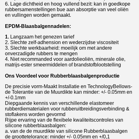
6. Lage dichtheid en hoog vullend bezit: kan in goedkope
rubbersamenstellingen bue aan absorptie van veel oliën
en vullingen worden gemaakt.
EPDM-Blaasbalgennadelen:
1.
Langzaam het genezen tarief
2. Slechte zelf-adhension en wederzijdse viscositeit
3. Slechte werkbaarheid: moeilijk om met andere
onverzadigde rubbers te mengen
4. Niet recommanded voor aardolieoliën, minerale olie,
matrijs-ester smeermiddelen of brandstofblootstelling
Ons Voordeel voor Rubberblaasbalgenproductie
De precisie vorm-Maakt Installatie en TechnologyBellows-
de Tolerantie van de Muurdikte kan minder: +/- 0.05mm en
+/-0.1mm
Diepgaande kennis van verschillende elastomeer
rubberdiematerialen voor rubberuitbreidingsverbinding &
stoflakens worden gevormd
Rijpe ervaring van de flexibele kwaliteitscontroles van
silicone rubberblaasbalgen:
a. van de de muurdikte van silicone Rubberblaasbalgen
de groottetelorance: minder +/- 0.05mm en +/0,1