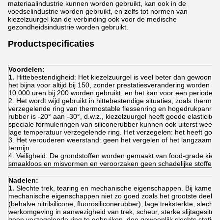
materiaalindustrie kunnen worden gebruikt, kan ook in de
voedselindustrie worden gebruikt, en zelfs tot normen van
kiezelzuurgel kan de verbinding ook voor de medische
gezondheidsindustrie worden gebruikt.
Productspecificaties
Voordelen:
1.
Hittebestendigheid: Het kiezelzuurgel is veel beter dan gewoon ru
het bijna voor altijd bij 150, zonder prestatiesverandering worden ge
10.000 uren bij 200 worden gebruikt, en het kan voor een periode bi
2. Het wordt wijd gebruikt in hittebestendige situaties, zoals therm
verzegelende ring van thermostable flessenring en hogedrukpanrin
rubber is -20° aan -30°, d.w.z., kiezelzuurgel heeft goede elasticit
speciale formuleringen van siliconerubber kunnen ook uiterst weerst
lage temperatuur verzegelende ring. Het verzegelen: het heeft goed
3. Het verouderen weerstand: geen het vergelen of het langzaam ve
termijn.
4. Veiligheid: De grondstoffen worden gemaakt van food-grade kieze
smaakloos en misvormen en veroorzaken geen schadelijke stoffen b
Nadelen:
1.
Slechte trek, tearing en mechanische eigenschappen. Bij kamertem
mechanische eigenschappen niet zo goed zoals het grootste deel va
(behalve nitrilsilicone, fluorosiliconerubber), lage treksterkte, slec
werkomgeving in aanwezigheid van trek, scheur, sterke slijtagesitua
geen verzegelende ring te gebruiken, doe gewoonlijk slechts statisc