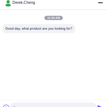
ringen
Lippenfkm Silicone
Derek.Cheng
Krijg Beste Prijs
Krijg Beste Prijs
11:44 AM
Good day, what product are you looking for?
Xiamen Juguangli Import & Export Co., Ltd
derekcheng@jglsilicone.com
86-592-5536328
Vijfde verdieping, gebouw A, 388 Houkeng Houshe, Huli
District, Xiamen 361015 China.
De Goede Kwaliteit van China Silicone
Rubbertoetsenborden Leverancier. Copyright © 2021-2026