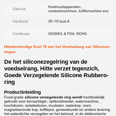
Huishoudapparaten,
Gebruik:
voedselmachines, koffiemachine enz.
Hardheid:
30~70 kust A
Certificaat:
ISO9001 & FDA, ROHS
Hittebestendige Kust 70 een het Voedselrang van Siliconeo-
ringen
De het siliconezegelring van de
voedselrang, Hitte verzet tegenzich,
Goede Verzegelende Silicone Rubbero-
ring
Productinleiding
Food-grade
silicone verzegelende ring wordt
hoofdzakelijk
gebruikt voor kernachtiger, rijstkooktoestel, watermachine,
lunchdozen, isolatiedozen, incubator, waterkop, oven,
magnetiserende kop, koffiepot, geneeskunde en andere levering
het waterdichte verzegelen en het behoud, in de elektronische