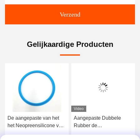
Verzend
Gelijkaardige Producten
Video
De aangepaste van het
Aangepaste Dubbele
het Neopreensilicone van
Rubber de
FDA Vlakke Rubbero-
Lippenverbinding van het