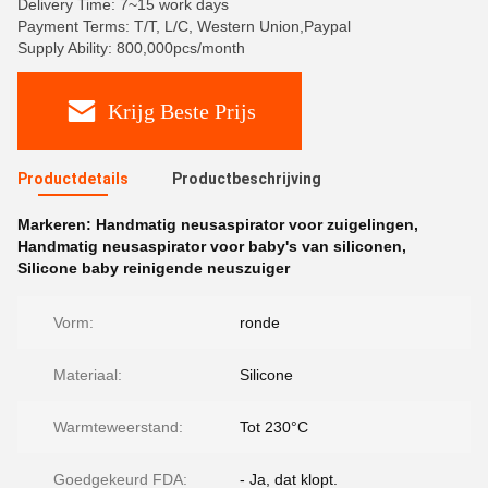
Delivery Time: 7~15 work days
Payment Terms: T/T, L/C, Western Union,Paypal
Supply Ability: 800,000pcs/month
Krijg Beste Prijs
Productdetails
Productbeschrijving
Markeren:
Handmatig neusaspirator voor zuigelingen
,
Handmatig neusaspirator voor baby's van siliconen
,
Silicone baby reinigende neuszuiger
Vorm:
ronde
Materiaal:
Silicone
Warmteweerstand:
Tot 230°C
Goedgekeurd FDA:
- Ja, dat klopt.