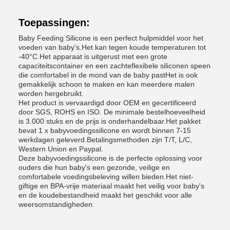
Toepassingen:
Baby Feeding Silicone is een perfect hulpmiddel voor het
voeden van baby's.Het kan tegen koude temperaturen tot
-40°C.Het apparaat is uitgerust met een grote
capaciteitscontainer en een zachteflexibele siliconen speen
die comfortabel in de mond van de baby pastHet is ook
gemakkelijk schoon te maken en kan meerdere malen
worden hergebruikt.
Het product is vervaardigd door OEM en gecertificeerd
door SGS, ROHS en ISO. De minimale bestelhoeveelheid
is 3.000 stuks en de prijs is onderhandelbaar.Het pakket
bevat 1 x babyvoedingssilicone en wordt binnen 7-15
werkdagen geleverd.Betalingsmethoden zijn T/T, L/C,
Western Union en Paypal.
Deze babyvoedingssilicone is de perfecte oplossing voor
ouders die hun baby's een gezonde, veilige en
comfortabele voedingsbeleving willen bieden.Het niet-
giftige en BPA-vrije materiaal maakt het veilig voor baby's
en de koudebestandheid maakt het geschikt voor alle
weersomstandigheden.