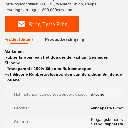
Betalingscondities: T/T, L/C, Western Union, Paypal
Levering vermogen: 800,000pcs/month
Krijg Beste Prijs
Productdetails
Productbeschrijving
Markeren:
Rubberknopen van het douane de Radium Gesneden
Silicone
,
Transparante 100%-Silicone Rubberknopen
,
Het Silicone Rubbertoetsenborden van de radium Snijdende
Douane
Het materiaal van de toetsenbordknoop:
Silicone
Grootte:
Aangepaste Grootte
Toegangsbeheersleut
Gebruik:
huishoudapparaten, 