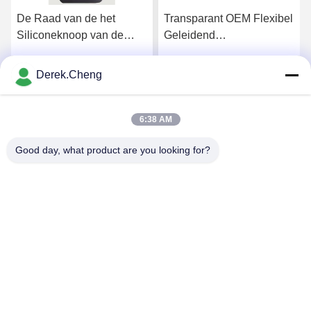
De Raad van de het
Transparant OEM Flexibel
Siliconeknoop van de
Geleidend
laserets voor Toilet het
Rubbertoetsenbord
Spoelen
Derek.Cheng
Krijg Beste Prijs
Krijg Beste Prijs
6:38 AM
Good day, what product are you looking for?
Xiamen Juguangli Import & Export Co., Ltd
derekcheng@jglsilicone.com
86-592-5536328
Vijfde verdieping, gebouw A, 388 Houkeng Houshe, Huli
District, Xiamen 361015 China.