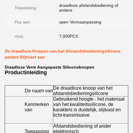
draadloze afstandsbediening of
Toepassing:
andere
Pas aan:
open Vormaanpassing
moq:
7,000PCS
De draadloze Knopen van het Afstandsbedieningsilicone
pasten Slijtvast aan
Draadloze Verre Aangepaste Siliconeknopen
Productinleiding
De draadloze knoop van het
De naam van
afstandsbedieningsilicone
Gebruikend hoogte - het materiaal
Kenmerken
van het kwaliteitssilicone, de
van
karakters is duidelijk, slijtvast en
licht-transmissive
Afstandsbediening of ander
Toepassing
elektronisch