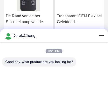
De Raad van de het
Transparant OEM Flexibel
Siliconeknoop van de
Geleidend
laserets voor Toilet het
Rubbertoetsenbord
Spoelen
Derek.Cheng
Krijg Beste Prijs
Krijg Beste Prijs
8:28 PM
Good day, what product are you looking for?
Xiamen Juguangli Import & Export Co., Ltd
derekcheng@jglsilicone.com
86-592-5536328
Vijfde verdieping, gebouw A, 388 Houkeng Houshe, Huli