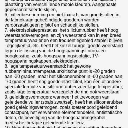
plaatsing van verschillende mooie kleuren. Aangepaste
gepersonaliseerde stijlen,
6, milieubescherming en niet-toxisch: van grondstoffen in
de fabriek aan gebeëindigde goederen worden
veroorzaakt geen gifstof en schadelijke stoffen.
7, elektroisolatieprestaties: het siliciumrubber heeft hoog
weerstandsvermogen, en zijn weerstand kan in een breed
temperatuurwaaier en een frequentiegebied stabiel blijven.
Tegelijkertijd, etc. heeft het kiezelzuurgel goede weerstand
tegen de lossing van de hoogspanningscorona en
booglossing, zoals hoogspanningsisolatie, TV-
hoogspanningskappen, elektrodelen.
8, lage temperatuurweerstand: het gewone
rubberminimumtemperatuurkritische punt is -20 graden
aan -30 graden, maar het siliconerubber in -60 graden aan
-70 graden heeft nog goede elasticiteit, kan één of andere
speciale formule van siliconerubber zeer lage temperatuur,
zoals lage temperatuur verzegelende ring ook weerstaan.
9, geleidingsvermogen: wanneer het toevoegen van
geleidende vuller (zoals zwartsel), heeft het siliconerubber
goed geleidingsvermogen, zoals toetsenbord geleidend
contactpunt, het verwarmen elementendelen, antistatische
delen, de beveiliging van de hoogspanningskabel,
medische therapie geleidende film, enz.
10. Weerbestendigheid: het gewone die rubber degradeert