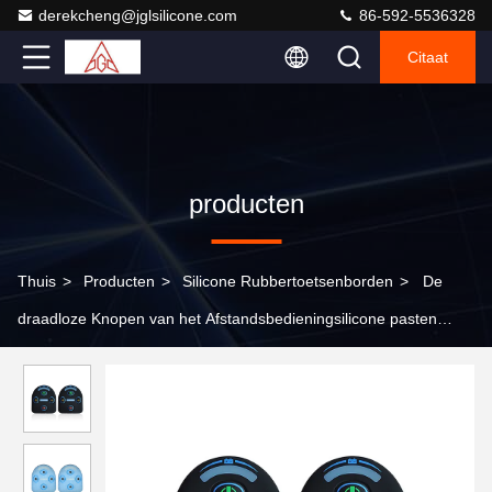
derekcheng@jglsilicone.com
86-592-5536328
Citaat
producten
Thuis
>
Producten
>
Silicone Rubbertoetsenborden
>
De
draadloze Knopen van het Afstandsbedieningsilicone pasten
Slijtvast aan