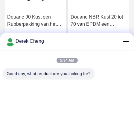
Douane 90 Kust een
Douane NBR Kust 20 tot
Rubberpakking van het
70 van EPDM een
Neopreen Vuurvaste
Silicone voor
Silicone
Rubberverbindingen
Derek.Cheng
Krijg Beste Prijs
Krijg Beste Prijs
5:34 AM
Good day, what product are you looking for?
Xiamen Juguangli Import & Export Co., Ltd
derekcheng@jglsilicone.com
86-592-5536328
Vijfde verdieping, gebouw A, 388 Houkeng Houshe, Huli
District, Xiamen 361015 China.