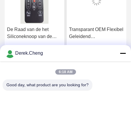
De Raad van de het
Transparant OEM Flexibel
Siliconeknoop van de
Geleidend
laserets voor Toilet het
Rubbertoetsenbord
Spoelen
Derek.Cheng
Krijg Beste Prijs
Krijg Beste Prijs
6:18 AM
Good day, what product are you looking for?
Xiamen Juguangli Import & Export Co., Ltd
derekcheng@jglsilicone.com
86-592-5536328