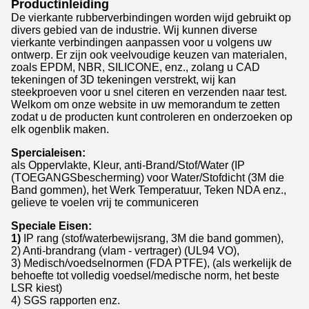
Productinleiding
De vierkante rubberverbindingen worden wijd gebruikt op
divers gebied van de industrie. Wij kunnen diverse
vierkante verbindingen aanpassen voor u volgens uw
ontwerp. Er zijn ook veelvoudige keuzen van materialen,
zoals EPDM, NBR, SILICONE, enz., zolang u CAD
tekeningen of 3D tekeningen verstrekt, wij kan
steekproeven voor u snel citeren en verzenden naar test.
Welkom om onze website in uw memorandum te zetten
zodat u de producten kunt controleren en onderzoeken op
elk ogenblik maken.
Spercialeisen:
als Oppervlakte, Kleur, anti-Brand/Stof/Water (IP
(TOEGANGSbescherming) voor Water/Stofdicht (3M die
Band gommen), het Werk Temperatuur, Teken NDA enz.,
gelieve te voelen vrij te communiceren
Speciale Eisen:
1)
IP rang (stof/waterbewijsrang, 3M die band gommen),
2) Anti-brandrang (vlam - vertrager) (UL94 VO),
3) Medisch/voedselnormen (FDA PTFE), (als werkelijk de
behoefte tot volledig voedsel/medische norm, het beste
LSR kiest)
4) SGS rapporten enz.