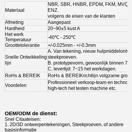
NBR, SBR, HNBR, EPDM, FKM, MVQ, 
Materiaal
ENZ.
volgens de eisen van de klanten
Afmeting
Aangepast
Hardheid
20~90±5 kust A
Het werk
-40℃ - 250℃
Temperatuur
Groottetolerantie
+/-0.025mm - +/-0.3mm
A. Van tekening, nieuw hulpmiddelontw
Snelle Ontwikkeling
steekproeven.
lijn
B. prototypevorm, gewoonlijk binnen 7 
C. levertijd: 7~15 het werkdagen.
RoHs & BEREIK
RoHs
& BEREIK
richtlijn volgzame gro
Professioneel verkoop-team en technol
Voordelen
high-tech het testen machine etc.
OEM/ODM de dienst:
Snel Citaateisen:
1. 2D/3D ontwerpentekeningen, Steekproeven, of andere
basisinformatie