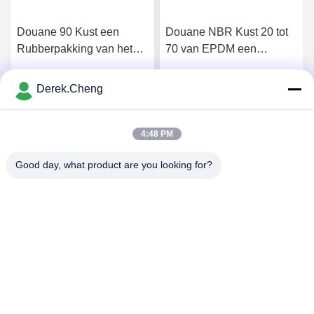
Douane 90 Kust een
Douane NBR Kust 20 tot
Rubberpakking van het
70 van EPDM een
Neopreen Vuurvaste
Silicone voor
Silicone
Rubberverbindingen
Derek.Cheng
Krijg Beste Prijs
Krijg Beste Prijs
4:48 PM
Good day, what product are you looking for?
Xiamen Juguangli Import & Export Co., Ltd
derekcheng@jglsilicone.com
86-592-5536328
Vijfde verdieping, gebouw A, 388 Houkeng Houshe, Huli
District, Xiamen 361015 China.