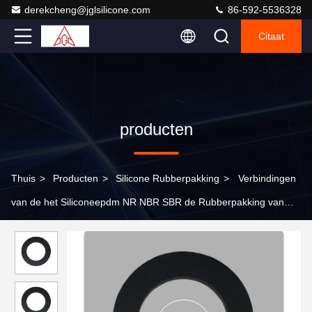
derekcheng@jglsilicone.com
86-592-5536328
Citaat
producten
Thuis
>
Producten
>
Silicone Rubberpakking
>
Verbindingen
van de het Siliconeepdm NR NBR SBR de Rubberpakking van
UL94 VO