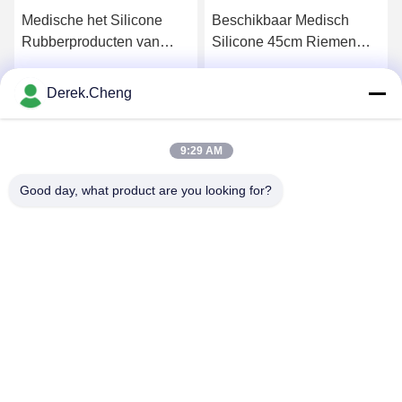
Medische het Silicone
Beschikbaar Medisch
Rubberproducten van
Silicone 45cm Riemen
uitsteekselschild
van de Latex de Vrije
Aangepaste FDA
Tourniquet
Derek.Cheng
Krijg Beste Prijs
Krijg Beste Prijs
9:29 AM
Good day, what product are you looking for?
Xiamen Juguangli Import & Export Co., Ltd
derekcheng@jglsilicone.com
86-592-5536328
Vijfde verdieping, gebouw A, 388 Houkeng Houshe, Huli
District, Xiamen 361015 China.