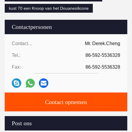
kust 70 een Knoop van het Douanesilicone
Contactpersonen
Contactpersonen:
Mr. Derek.Cheng
Tel.:
86-592-5536328
Fax:
86-592-5536328
Contact opnemen
Post ons