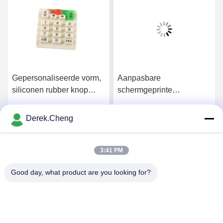
Gepersonaliseerde vorm,
Aanpasbare
siliconen rubber knop
schermgeprinte
coating, geleidende
geleidende koolstofpellets
siliconen rubber
met duurzame siliconen
Derek.Cheng
Krijg Beste Prijs
Krijg Beste Prijs
toetsenbord, waterdicht
rubberknoppen
3:41 PM
Good day, what product are you looking for?
Xiamen Juguangli Import & Export Co., Ltd
derekcheng@jglsilicone.com