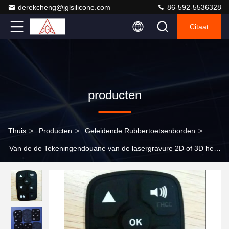
derekcheng@jglsilicone.com
86-592-5536328
Citaat
producten
Thuis
>
Producten
>
Geleidende Rubbertoetsenborden
>
Van de de Tekeningendouane van de lasergravure 2D of 3D het
Silicone Rubbertoetsenborden