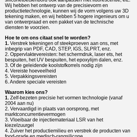
Wij hebben het ontwerp van de precisievorm en
productietechnologie, kunnen wij de vorm volgens uw 3D
tekening maken, en wij hebben 5 hogere ingenieurs om u
van ontwerpraad en een pakket van de technische
diensten te voorzien.
Hoe te om ons citaat snel te worden?
1.
Verstrek tekeningen of steekproeven aan ons, met
inbegrip van PDF, CAD, STEP, IGS, SLPRT, enz.
2. Oppervlaktevereisten: het schermdruk, laser ets, het
bespuiten, het UV bespuiten, het epoxylijm dalen, enz.
3. Of de geleidende koolstofkorrels nodig zijn
4. Vereiste hoeveelheid
5. Verpakkingsvereisten
6. Andere speciale vereisten
Waarom kies ons?
1.
Zelf-bezeten precisie het vormen technologie (vanaf
2004 aan nu)
2. Vervaardigd in plaats van oorsprong, met
marktconcurrentievermogen
3. Vloeibaar de injectiemateriaal LSR van het
kiezelzuurgel
4. Zuiver het productiemilieu en verstrek de producten van
food-grade en medisch-rangsilicone