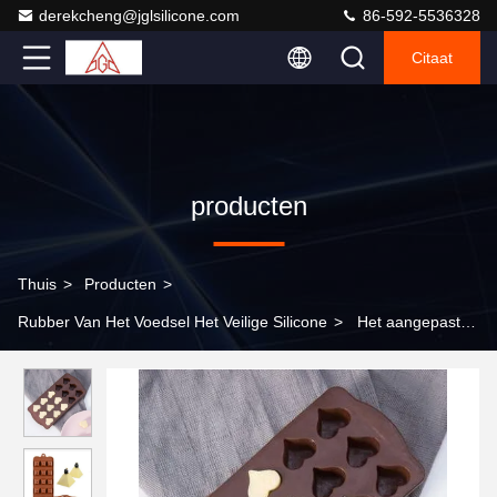
derekcheng@jglsilicone.com
86-592-5536328
Citaat
producten
Thuis
>
Producten
>
Rubber Van Het Voedsel Het Veilige Silicone
>
Het aangepaste
Afgietsel van de Siliconechocolade, Douane diverse modellering
van de vorm van de siliconecake, chocoladevorm