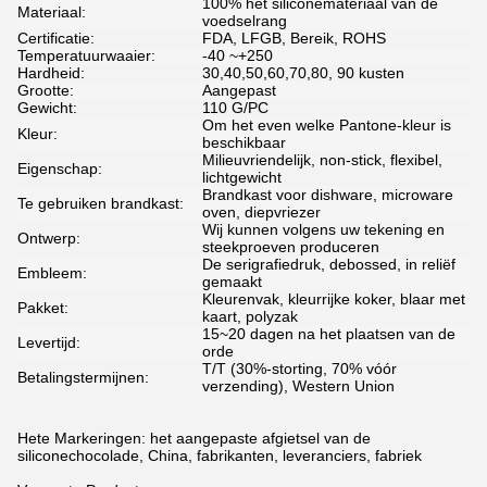
100% het siliconemateriaal van de
Materiaal:
voedselrang
Certificatie:
FDA, LFGB, Bereik, ROHS
Temperatuurwaaier:
-40 ~+250
Hardheid:
30,40,50,60,70,80, 90 kusten
Grootte:
Aangepast
Gewicht:
110 G/PC
Om het even welke Pantone-kleur is
Kleur:
beschikbaar
Milieuvriendelijk, non-stick, flexibel,
Eigenschap:
lichtgewicht
Brandkast voor dishware, microware
Te gebruiken brandkast:
oven, diepvriezer
Wij kunnen volgens uw tekening en
Ontwerp:
steekproeven produceren
De serigrafiedruk, debossed, in reliëf
Embleem:
gemaakt
Kleurenvak, kleurrijke koker, blaar met
Pakket:
kaart, polyzak
15~20 dagen na het plaatsen van de
Levertijd:
orde
T/T (30%-storting, 70% vóór
Betalingstermijnen:
verzending), Western Union
Hete Markeringen: het aangepaste afgietsel van de
siliconechocolade, China, fabrikanten, leveranciers, fabriek