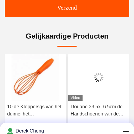
Verzend
Gelijkaardige Producten
Video
10 de Kloppersgs van het
Douane 33.5x16.5cm de
duimei het
Handschoenen van de
Huishoudenpunten van
Siliconehand voor
het Douanesilicone
Dishwashing
Derek.Cheng