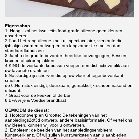
Eigenschap
1. Hoog - zal het kwaliteits food-grade silicone geen kleuren
absorberen
2.Food het rangsilicone knalt uit spectaculaire, vierkante die
ijsblokjes worden ontworpen om langzamer te smelten dan
standaardkubussen
3.Jumbo de grootte bevordert heerlijke toevoegingen; Bessen,
kruiden of citroenplakken
4.KING de vierkante kubussen voegen een distinctieve blik aan
uw favoriete drank toe
5.No slordige ijsscherven die op uw vloer of tegenbovenkant
smelten
de 6.Non-stok eindigt, duurzaam, gemakkelijk-schoonmakend en
efficiënt.
7.Great voor de keuken of de bar
8.BPA vrije & Voedselbrandkast
OEM/ODM de dienst:
1.
Hoofdontwerp en Grootte: De tekeningen van het
aanbiedings2d/3d ontwerp, andere basisinformatie. Of vertel ons
uw ideeën, kunnen wij voor u ontwerpen.
2. Embleem: de beelden van het aanbiedingsembleem,
Kunstwerk enz. Of wij zullen kunstwerksteun aan u aanbieden.