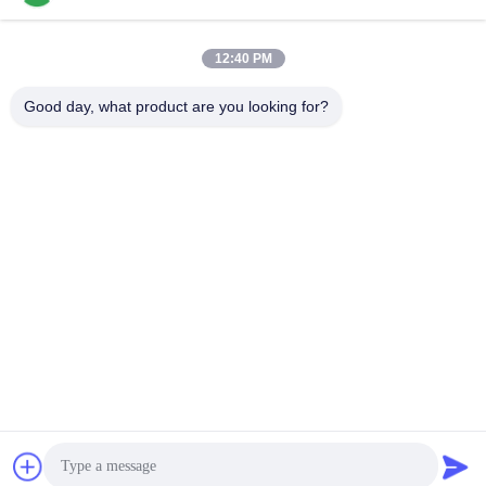
Krijg Beste Prijs
Krijg Beste Prijs
12:40 PM
Good day, what product are you looking for?
Xiamen Juguangli Import & Export Co., Ltd
derekcheng@jglsilicone.com
86-592-5536328
Vijfde verdieping, gebouw A, 388 Houkeng Houshe, Huli
District, Xiamen 361015 China.
De Goede Kwaliteit van China Silicone
Rubbertoetsenborden Leverancier. Copyright © 2021-2026
siliconerubber-keypads.com . Alle rechten voorbehoudena.