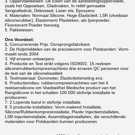
3. Oppervlakteeisen: De Eisen van de aanbiedingsoppervlakte,
zoals het Oppoetsen, Gladmaken, In reliëf gemaakte
Serigrafiedruk, Debossed, Laser ets, Epoxyenz.
4. Materialen: Normaal Silicone, Hoge Elasticiteit, LSR (vloeibaar
siliconerubber), Elastomeric Plastieken, als Ijzerpoeder,
Fluorescent Poeder toevoeg.
5. Pakketeisen.
Ons Voordeel:
1.
Concurrerende Prijs: Oorsprongsfabrikant.
2. De Hulpmiddelen van de precisievorm voor Polsbanden: Vorm-
maakt sinds 2004
3. Vijf ervaren ontwerpers.
4. Productie en Test strikt volgens ISO9001: 15 reeksen
silicone/rubberkompresmachines drie ervaren QC personen voor
de test van de siliconekwaliteit
5. Testmateriaal: Durometer, Elasticiteitsmeting enz.
6. Productiemilieu: rubbercompreemachines van het 4
reeksensilicone om Voedsel/het Medische product van het
Rangsilicone in het schatten 100.000 stofvrije installatie te
produceren
7. 2 Lopende band in stofvrije installatie.
8. 5 productie-installaties: Vorm-makend Installatie,
Silicone/Rubberkompresinstallatie, Plastic Injectieinstallaties,
LSR-Injectieinstallatie, Assemblageinstallaties, die verschillende
materialen voor Polsbanden kunnen produceren