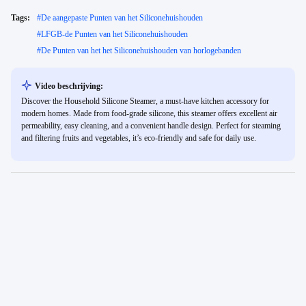
Tags:
#
De aangepaste Punten van het Siliconehuishouden
#
LFGB-de Punten van het Siliconehuishouden
#
De Punten van het het Siliconehuishouden van horlogebanden
Video beschrijving:
Discover the Household Silicone Steamer, a must-have kitchen accessory for
modern homes. Made from food-grade silicone, this steamer offers excellent air
permeability, easy cleaning, and a convenient handle design. Perfect for steaming
and filtering fruits and vegetables, it’s eco-friendly and safe for daily use.