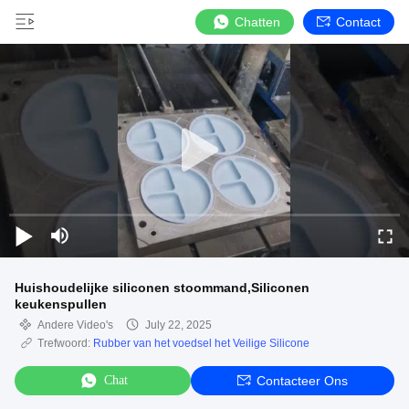
Chatten
Contact
Huishoudelijke siliconen stoommand,Siliconen
keukenspullen
Andere Video's
July 22, 2025
Trefwoord:
Rubber van het voedsel het Veilige Silicone
Chat
Contacteer Ons